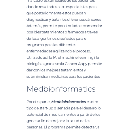
marcadores tumorales de los pacientes
dando resultados a los especialistas para
que posteriormente estos puedan
diagnosticar y tratar los diferentes cánceres.
Además, permite por otro lado recomendar
posibles tratamientos o fármacos a través
de los algoritmos diseñados para el
programa para las diferentes
enfermedades agilizando el proceso.
Utilizado así, la IA, el machine learning i la
biología a gran escala Cancer Appy permite
dar con los mejores tratamientos y
subministrar medicinas para los pacientes.
Medbionformatics
Por otra parte,
Medbioinformatics
es otro
tipo de start-up diseñada para el desarrollo
potencial de medicamentos a partir de los
genes a fin de mejorar la salud de las
personas. El programa permite detectar, a