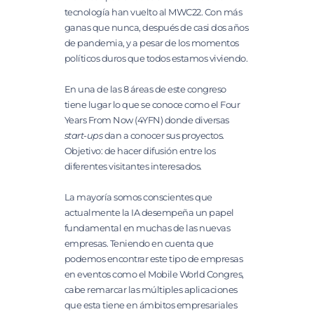
tecnología han vuelto al MWC22. Con más
ganas que nunca, después de casi dos años
de pandemia, y a pesar de los momentos
políticos duros que todos estamos viviendo.
En una de las 8 áreas de este congreso
tiene lugar lo que se conoce como el Four
Years From Now (4YFN) donde diversas
start-ups
dan a conocer sus proyectos.
Objetivo: de hacer difusión entre los
diferentes visitantes interesados.
La mayoría somos conscientes que
actualmente la IA desempeña un papel
fundamental en muchas de las nuevas
empresas. Teniendo en cuenta que
podemos encontrar este tipo de empresas
en eventos como el Mobile World Congres,
cabe remarcar las múltiples aplicaciones
que esta tiene en ámbitos empresariales