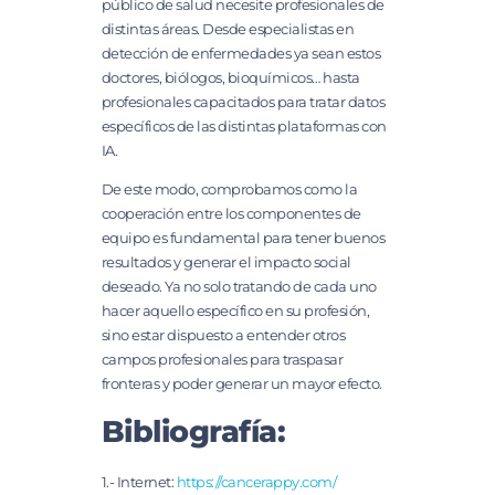
público de salud necesite profesionales de
distintas áreas. Desde especialistas en
detección de enfermedades ya sean estos
doctores, biólogos, bioquímicos… hasta
profesionales capacitados para tratar datos
específicos de las distintas plataformas con
IA.
De este modo, comprobamos como la
cooperación entre los componentes de
equipo es fundamental para tener buenos
resultados y generar el impacto social
deseado. Ya no solo tratando de cada uno
hacer aquello específico en su profesión,
sino estar dispuesto a entender otros
campos profesionales para traspasar
fronteras y poder generar un mayor efecto.
Bibliografía:
1.- Internet:
https://cancerappy.com/