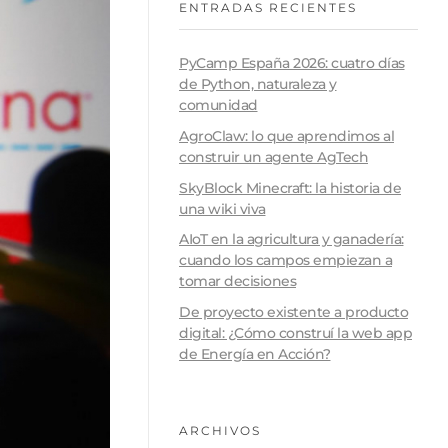
ENTRADAS RECIENTES
PyCamp España 2026: cuatro días
de Python, naturaleza y
comunidad
AgroClaw: lo que aprendimos al
construir un agente AgTech
SkyBlock Minecraft: la historia de
una wiki viva
AIoT en la agricultura y ganadería:
cuando los campos empiezan a
tomar decisiones
De proyecto existente a producto
digital: ¿Cómo construí la web app
de Energía en Acción?
ARCHIVOS