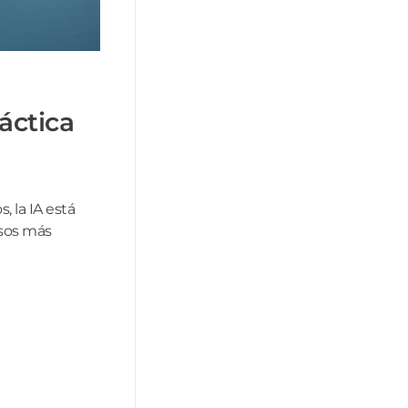
ráctica
 la IA está
esos más