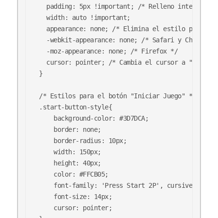
  padding: 5px !important; /* Relleno interno */

  width: auto !important;

  appearance: none; /* Elimina el estilo por defe
  -webkit-appearance: none; /* Safari y Chrome */

  -moz-appearance: none; /* Firefox */

  cursor: pointer; /* Cambia el cursor a "pointer
}

/* Estilos para el botón "Iniciar Juego" */

.start-button-style{

    background-color: #3D7DCA;

    border: none;

    border-radius: 10px;

    width: 150px;

    height: 40px;

    color: #FFCB05;

    font-family: 'Press Start 2P', cursive;

    font-size: 14px;

    cursor: pointer;
