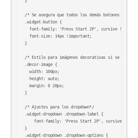
}

/* Se asegura que todos los demás botones utilice
.widget-button {

  font-family: 'Press Start 2P', cursive !importa
  font-size: 14px !important;

}

/* Estilo para imágenes decorativas si se necesit
.decor-image {

  width: 100px;

  height: auto;

  margin: 0 20px;

}

/* Ajustes para los dropdown*/

.widget-dropdown .dropdown-label {

    font-family: 'Press Start 2P', cursive;

}

.widget-dropdown .dropdown-options {
