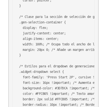
  cursor: pointer;

}

/* Clase para la sección de selección de generaci
.gen-selection-container {

  display: flex;

  justify-content: center;

  align-items: center;

  width: 100%; /* Ocupa todo el ancho de la panta
  margin: 20px 0; /* Añade un margen arriba y aba
}

/* Estilos para el dropdown de generaciones */

.widget-dropdown select {

  font-family: 'Press Start 2P', cursive !importa
  font-size: 16px !important; /* Aumenta el tamañ
  background-color: #3D7DCA !important; /* Fondo 
  color: #FFCB05 !important; /* Texto amarillo */

  border: 2px solid #FFCB05 !important; /* Borde 
  border-radius: 10px !important; /* Bordes redon