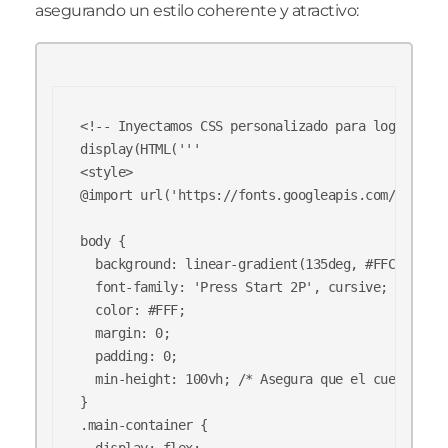
asegurando un estilo coherente y atractivo:
<!-- Inyectamos CSS personalizado para lograr una
display(HTML('''

<style>

@import url('https://fonts.googleapis.com/css2?fa
body {

  background: linear-gradient(135deg, #FFCB05, #3
  font-family: 'Press Start 2P', cursive;

  color: #FFF;

  margin: 0;

  padding: 0;

  min-height: 100vh; /* Asegura que el cuerpo ocu
}

.main-container {

  display: flex;
