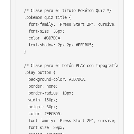
/* Clase para el título Pokémon Quiz */

.pokemon-quiz-title {

  font-family: 'Press Start 2P', cursive;

  font-size: 36px;

  color: #3D7DCA;

  text-shadow: 2px 2px #FFCB05;

}

/* Clase para el botón PLAY con tipografía retro 
.play-button {

  background-color: #3D7DCA;

  border: none;

  border-radius: 10px;

  width: 150px;

  height: 60px;

  color: #FFCB05;

  font-family: 'Press Start 2P', cursive;

  font-size: 20px;
