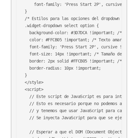
    font-family: 'Press Start 2P', cursive;

}

/* Estilos para las opciones del dropdown */

.widget-dropdown select option {

  background-color: #3D7DCA !important; /* Fondo 
  color: #FFCB05 !important; /* Texto amarillo */

  font-family: 'Press Start 2P', cursive !importa
  font-size: 14px !important; /* Tamaño de fuente
  border: 2px solid #FFCB05 !important; /* Borde 
  border-radius: 10px !important;

}

</style>

<script>

  // Este script de JavaScript es para intentar m
  // Esto es necesario porque no podemos acceder 
  // y tenemos que usar JavaScript para cambiar s
  // Se inyecta JavaScript para que se ejecute en
  // Esperar a que el DOM (Document Object Model)