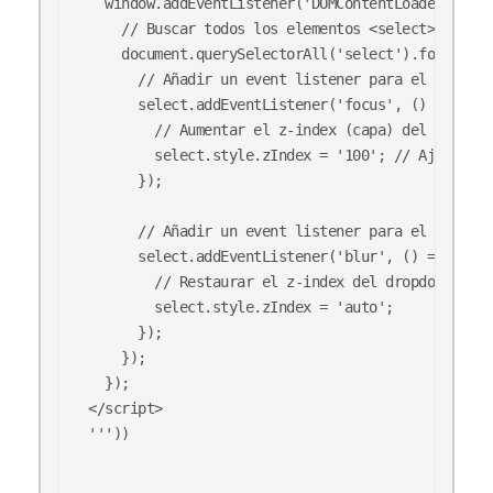
  window.addEventListener('DOMContentLoaded', (ev
    // Buscar todos los elementos <select> (dropd
    document.querySelectorAll('select').forEach(s
      // Añadir un event listener para el evento 
      select.addEventListener('focus', () => {

        // Aumentar el z-index (capa) del dropdow
        select.style.zIndex = '100'; // Ajusta es
      });

      // Añadir un event listener para el evento 
      select.addEventListener('blur', () => {

        // Restaurar el z-index del dropdown a su
        select.style.zIndex = 'auto';

      });

    });

  });

</script>

'''))
